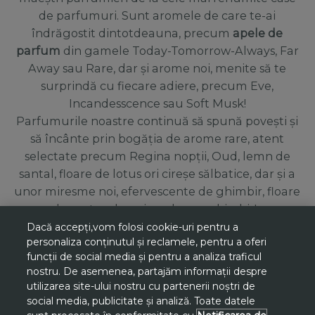
de parfumuri. Sunt aromele de care te-ai
îndrăgostit dintotdeauna, precum
apele de
parfum
din gamele Today-Tomorrow-Always, Far
Away sau Rare, dar și arome noi, menite să te
surprindă cu fiecare adiere, precum Eve,
Incandesscence sau Soft Musk!
Parfumurile noastre continuă să spună povești și
să încânte prin bogăția de arome rare, atent
selectate precum Regina nopții, Oud, lemn de
santal, floare de lotus ori cireșe sălbatice, dar și a
unor miresme noi, efervescente de ghimbir, floare
de portocal, ceai verde sau ghimbir!
Dacă accepți,vom folosi cookie-uri pentru a
Comandă online parfumuri sau ape de toaletă
personaliza conținutul și reclamele, pentru a oferi
Avon și oferă cel mai frumos dar parfumat, ție sau
funcții de social media și pentru a analiza traficul
nostru. De asemenea, partajăm informații despre
unei persoane dragi! Bucură-te de diversitatea de
utilizarea site-ului nostru cu partenerii noștri de
arome și fii pregătită mereu să descoperi cele mai
social media, publicitate și analiză. Toate datele
noi oferte și
seturi cadou de parfumuri
de damă