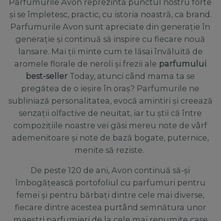
Parfumurile Avon reprezintă punctul nostru forte
și se împletesc, practic, cu istoria noastră, ca brand.
Parfumurile Avon sunt apreciate din generație în
generație și continuă să inspire cu fiecare nouă
lansare. Mai ții minte cum te lăsai învăluită de
aromele florale de neroli și frezii ale
parfumului
best-seller
Today, atunci când mama ta se
pregătea de o ieșire în oraș? Parfumurile ne
subliniază personalitatea, evocă amintiri și creează
senzații olfactive de neuitat, iar tu știi că între
compozițiile noastre vei găsi mereu note de vârf
ademenitoare și note de bază bogate, puternice,
menite să reziste.
De peste 120 de ani, Avon continuă să-și
îmbogățească portofoliul cu parfumuri pentru
femei și pentru bărbați dintre cele mai diverse,
fiecare dintre acestea purtând semnătura unor
maeștri parfumieri de la cele mai renumite case