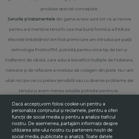
produse special concepute.
Serurile și tratamentele
din gama Anew sunt tot ce ai nevoie
pentru a-ți menține tenul în cea mai bună formă și a întârzia
efectele îmbătrânirii! Am fost primii care am introdus pe piață
tehnologia ProtinolTM, potrivită pentru orice tip de ten și
indiferent de vârstă, care aduce beneficii multiple de hidratare,
netezire și de refacere a nivelului de colagen din piele. Nu i-am
uitat nici pe cei cu pielea sensibilă sau cu diverse probleme ale
tenului și avem mereu soluțiile potrivite pentru ei.
Știm cât de important este pentru tine să faci cea mai bună
Dacă accepți,vom folosi cookie-uri pentru a
personaliza conținutul și reclamele, pentru a oferi
impresie posibilă, de aceea avem pentru tine uneltele care pot
funcții de social media și pentru a analiza traficul
opri timpul în loc! Suntem pregătiți să te surprindem în
nostru. De asemenea, partajăm informații despre
utilizarea site-ului nostru cu partenerii noștri de
permanență cu inovații și produse de cea mai bună calitate
social media, publicitate și analiză. Toate datele