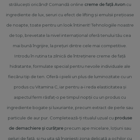
strălucești oricând! Comandă online
creme de față Avon
cu
ingrediente de lux, seruri cu efect de lifting și emulsii prețioase
de noapte, toate pentru un look întinerit! Tehnologiile noastre
de top, brevetate la nivel internațional oferă tenului tău cea
mai bună îngrijire, la prețuri dintre cele mai competitive.
Introdu în rutina ta zilnică de întreținere creme de față
hidratante, formulate special pentru nevoile individuale ale
fiecărui tip de ten. Oferă-i pielii un plus de luminozitate cu un
produs cu Vitamina C, iar pentru a-i reda elasticitatea și
aspectul ferm răsfaț-o pe timpul nopții cu un produs cu
ingrediente bogate și luxuriante, precum extract de perle sau
particule de aur pur. Completează-ți ritualul uzual cu
produse
de demachiere și curățare
precum ape micelare, loțiuni sau
geluri de față, și nu uita să îngrijești zona delicată a ochilor cu