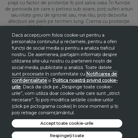
plajă cu factor de protecție îți pot salva viața. În funcție
de perioada pe care o petreci sub soare, poți suferi arsuri
sau iritații greu de ignorat sau, mai rău, poți dezvolta
afecțiuni ale pielii pe termen lung. Crema cu protecție
solară cu SPF 50 nu trebuie să lipsească din arsenalul tău
de plajă mai ales dacă te știi sensibilă. Nu uita nici de
Dacă accepți,vom folosi cookie-uri pentru a
micuții tăi! Pielea lor este cu atât mai sensibilă din cauza
personaliza conținutul și reclamele, pentru a oferi
vârstei, așadar vor necesita creme cu protecție solară
funcții de social media și pentru a analiza traficul
speciale pentru copii.
nostru. De asemenea, partajăm informații despre
Ești în celălalt capăt al spectrului și te bronzezi foarte
utilizarea site-ului nostru cu partenerii noștri de
greu? Avem o soluție și pentru asta! Avon îți recomandă
social media, publicitate și analiză. Toate datele
creme de bronz acceleratoare care vor facilita procesul
sunt procesate în conformitate cu
Notificarea de
prin care vei obține bronzul mult visat. Îngrijirea nu se
confidențialitate
și
Politica noastră privind cookie-
limitează doar la ce se întâmplă la plajă. Pentru
urile
. Dacă dai click pe „Respinge toate cookie-
confortul tău te sfătuim să folosești și crema de bronz
urile”, vom utiliza doar cookie-urile care sunt „strict
nuanțatoare antirid și gelul hidratant după plajă.
necesare”. Îți poți modifica setările cookie-urilor
(click pe pictograma cookie) în orice moment și îți
poți retrage consimțământul.
Accept toate cookie-urile
*Reducerile sunt raportate la cel mai mic
preț din ultimele 30 de zile de pe
Respingeți toate