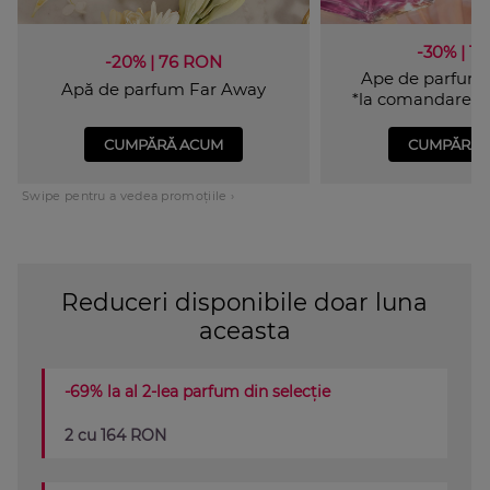
-30% | 115
-20% | 76 RON
Ape de parfum
Apă de parfum Far Away
*la comandarea a
CUMPĂRĂ ACUM
CUMPĂRĂ 
Swipe pentru a vedea promoțiile ›
Reduceri disponibile doar luna
aceasta
-69% la al 2-lea parfum din selecție
2 cu 164 RON