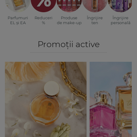
Parfumuri
Reduceri
Produse
Îngrijire
Îngrijire
EL și EA
%
de make-up
ten
personală
Promoții active