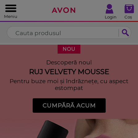
%
Închide
Meniu
Login
Coș
NOU
Descoperă noul
RUJ VELVETY MOUSSE
Pentru buze moi și îndrăznețe, cu aspect
estompat
CUMPĂRĂ ACUM