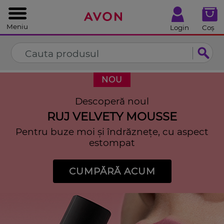
%
Închide
Meniu
Login
Coș
NOU
Descoperă noul
RUJ VELVETY MOUSSE
Pentru buze moi și îndrăznețe, cu aspect
estompat
CUMPĂRĂ ACUM