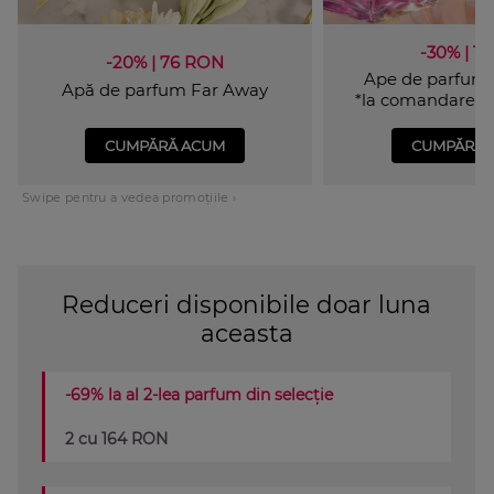
-30% | 115
-20% | 76 RON
Ape de parfum
Apă de parfum Far Away
*la comandarea a
CUMPĂRĂ ACUM
CUMPĂRĂ 
Swipe pentru a vedea promoțiile ›
Reduceri disponibile doar luna
aceasta
-69% la al 2-lea parfum din selecție
2 cu 164 RON