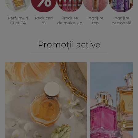
Parfumuri
Reduceri
Produse
Îngrijire
Îngrijire
EL și EA
%
de make-up
ten
personală
Promoții active